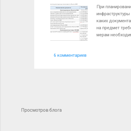
При планирован
инфраструктуры 
каких документа
на предмет треб
мерам необходи
КИИ получился 
больше В хороше
6 комментариев
положения. Но э
требований по д
субъекта КИ...
Просмотров·блога