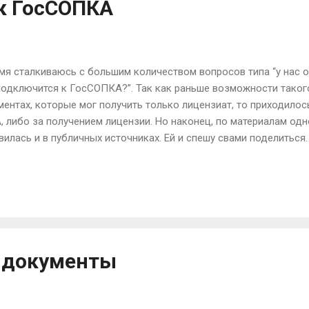
к ГосСОПКА
мя сталкиваюсь с большим количеством вопросов типа “у нас об
подключится к ГосСОПКА?”. Так как раньше возможности тако
нтах, которые мог получить только лицензиат, то приходилос
 либо за получением лицензии. Но наконец, по материалам од
илась и в публичных источниках. Ей и спешу свами поделиться.
ехнической инфратструктуре ГосСОПКА : 1. Купить новое клие
в сеть НКЦКИ. Цена вопроса – до 10 тыс. рублей 2. Купить н
о в сеть НКЦКИ. Цена вопроса – 60-200 тыс. рублей в зависи
сеть Vi...
 документы