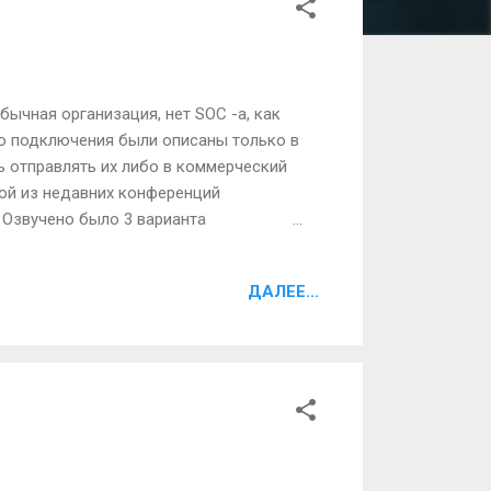
ычная организация, нет SOC -а, как
го подключения были описаны только в
ь отправлять их либо в коммерческий
ной из недавних конференций
 Озвучено было 3 варианта
нтское ПО VipNet Client КС3.
овый шлюз VipNet Coordinator или HW
ДАЛЕЕ...
мости от шлюза 3. Связать уже