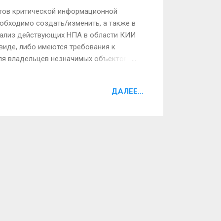
тов критической информационной
обходимо создать/изменить, а также в
нализ действующих НПА в области КИИ
виде, либо имеются требования к
ля владельцев незначимых объектов
ктов КИИ перечень существенно
ов, 4 приказа, 3 журнала, 2
ДАЛЕЕ...
рые требуется выполнять, но
т разрабатываться на усмотрение