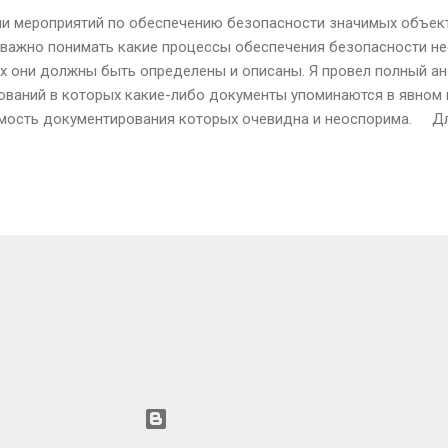
ии мероприятий по обеспечению безопасности значимых объек
важно понимать какие процессы обеспечения безопасности не
х они должны быть определены и описаны. Я провел полный а
ований в которых какие-либо документы упоминаются в явном 
мость документирования которых очевидна и неоспорима. Д
примерно следующий перечень Для владельцев значимых объе
м качестве можно скачать PDF Получилось 18 политик, 8 порядк
то как минимум. Есть ещё ряд процессов обеспечения ИБ, кото
окументированию которых не приводится – тут документы могу
ЕЩЁ СООБЩЕНИЯ
Технологии Blogger