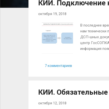
КИИ. Подключение 
б
октября 19, 2018
щ
е
В последнее вре
нам технически 
н
ДСП-шных докуме
и
центр ГосСОПКА,
информация появ
я
подключения к т
Подключить его 
7 комментариев
. Подключить ег
имеющуюся у вас 
КИИ. Обязательные
октября 12, 2018